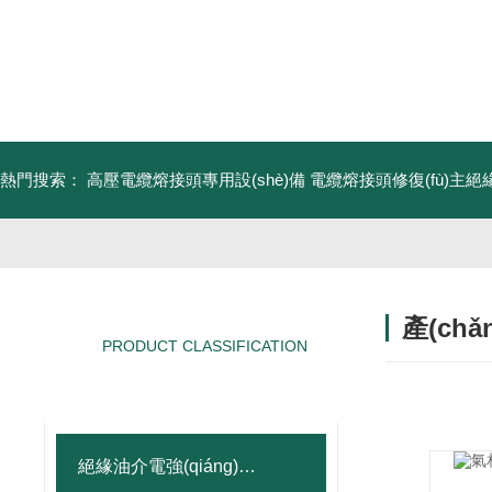
熱門搜索：
高壓電纜熔接頭專用設(shè)備
電纜熔接頭修復(fù)主絕緣
產(ch
PRODUCT CLASSIFICATION
/ PRODUCT
產(chǎn)品分類
絕緣油介電強(qiáng)度測(cè)試儀