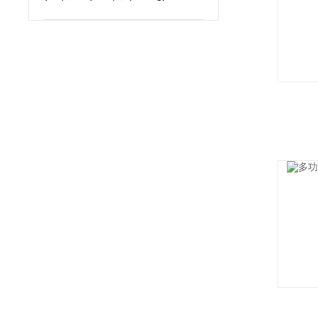
(yīng)用探析