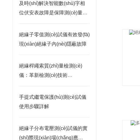
及時(shí)解決智能數(shù)字相
位伏安表故障是保障測(cè)量可
靠性的關(guān)鍵
絕緣子零值測(cè)試儀有效發(fā)
現(xiàn)絕緣子內(nèi)隱蔽故障
絕緣桿繩索質(zhì)量檢測(cè)
儀：革新檢測(cè)技術
(shù)，守護(hù)帶電作
業(yè)安全
手提式繼電保護(hù)測(cè)試儀
使用步驟詳解
絕緣子分布電壓測(cè)試儀的實
(shí)際現(xiàn)場(chǎng)應