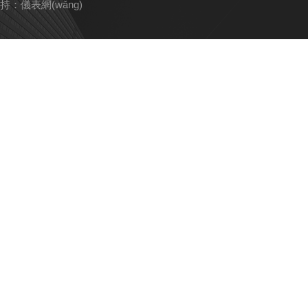
持：
儀表網(wǎng)