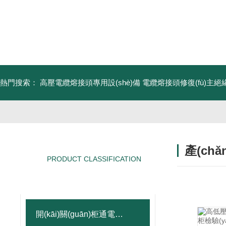
熱門搜索：
高壓電纜熔接頭專用設(shè)備
電纜熔接頭修復(fù)主絕緣
產(ch
PRODUCT CLASSIFICATION
/ PRODUCT
產(chǎn)品分類
開(kāi)關(guān)柜通電試驗(yàn)臺(tái)