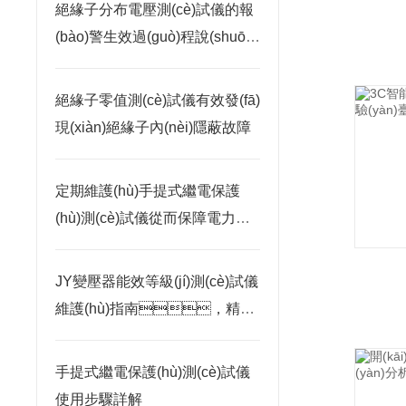
絕緣子分布電壓測(cè)試儀的報
(bào)警生效過(guò)程說(shuō)
明
絕緣子零值測(cè)試儀有效發(fā)
現(xiàn)絕緣子內(nèi)隱蔽故障
定期維護(hù)手提式繼電保護
(hù)測(cè)試儀從而保障電力系
統(tǒng)的安全穩(wěn)定運
(yùn)行
JY變壓器能效等級(jí)測(cè)試儀
維護(hù)指南，精準
(zhǔn)測(cè)量的長(zhǎng)效保
障策略
手提式繼電保護(hù)測(cè)試儀
使用步驟詳解