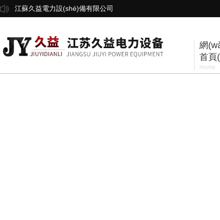
江蘇久益電力設(shè)備有限公司
網(w
首頁(
Home