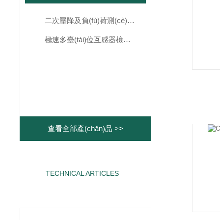
二次壓降及負(fù)荷測(cè)試儀
極速多臺(tái)位互感器檢定裝置
查看全部產(chǎn)品 >>
TECHNICAL ARTICLES
相關(guān)文章