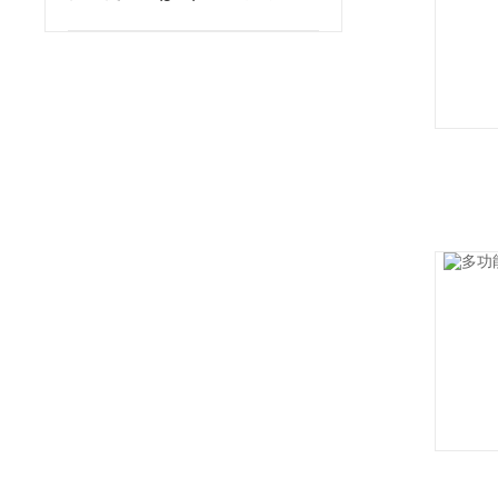
(jiàn)問(wèn)題相應(yīng)解決
方法