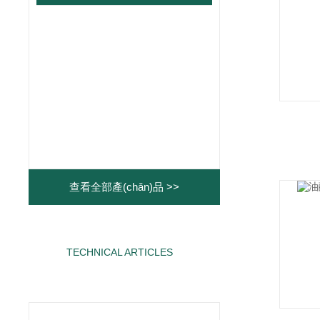
查看全部產(chǎn)品 >>
TECHNICAL ARTICLES
相關(guān)文章