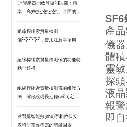
JY變壓器能效等級測試儀：精
準、高效、全面的能
SF
效評估利器
產品
絕緣桿繩索質量檢測
儀，使用注意事項與日
儀器
常維護指南
體積
絕緣桿繩索質量檢測儀的功能特
靈敏
點全解析
探頭
絕緣桿繩索質量檢測儀的維護方
液晶
法，確保設備長期穩(wěn)定運
報警
行
即自行
述選購智能數(shù)字相位伏安
表時所需要考慮的關鍵因素