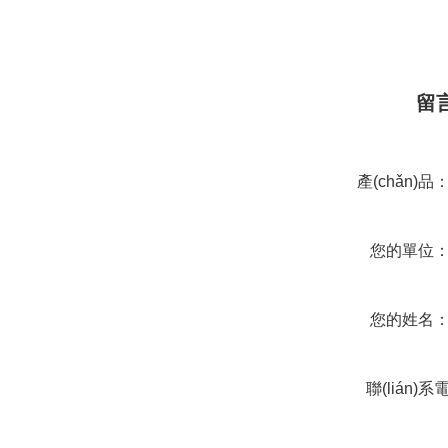
留言
產(chǎn)品
您的單位
您的姓名
聯(lián)系
話