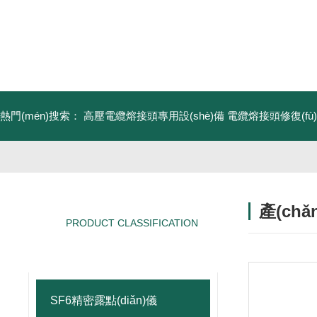
熱門(mén)搜索：
高壓電纜熔接頭專用設(shè)備
電纜熔接頭修復(fù
產(ch
PRODUCT CLASSIFICATION
/ PRODUCT
產(chǎn)品分類
SF6精密露點(diǎn)儀