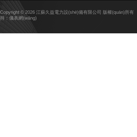
Copyright © 2026 江蘇久益電力設(shè)備有限公司 版權(quán)所
持：
儀表網(wǎng)