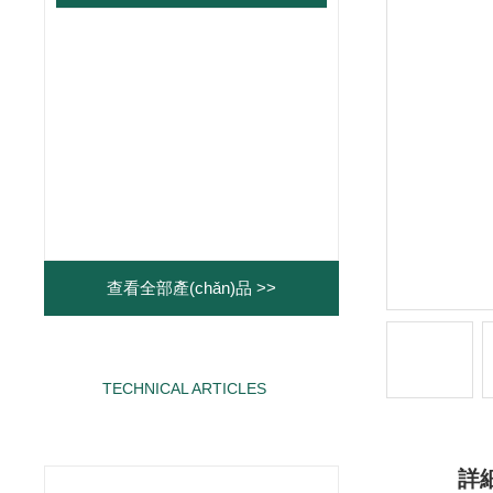
查看全部產(chǎn)品 >>
TECHNICAL ARTICLES
相關(guān)文章
詳細