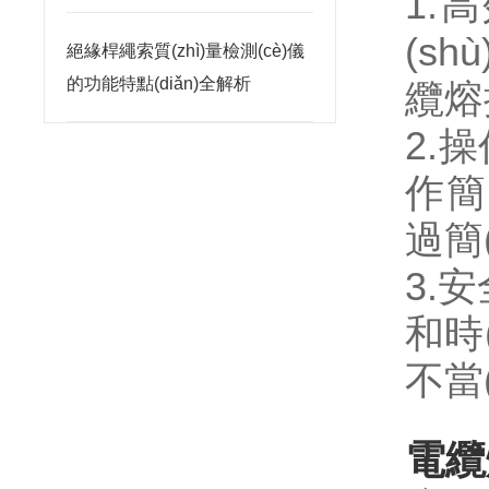
1.
高
(yīng)解決方法
(sh
絕緣桿繩索質(zhì)量檢測(cè)儀
的功能特點(diǎn)全解析
纜熔
2.
操
作簡(
過簡
3.
安
和時(
不當(
電纜