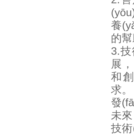
(y
養(
的幫助
3.
技
展，電
和創(
求。
發(f
未來
技術