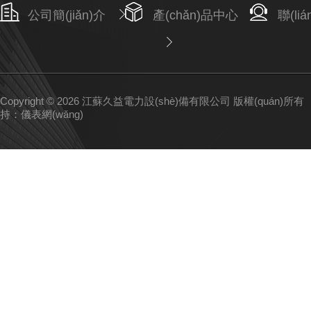
公司簡(jiǎn)介
產(chǎn)品中心
聯(li
Copyright © 2026 江蘇久益電力設(shè)備有限公司 版權(quán)所
持：
儀表網(wǎng)