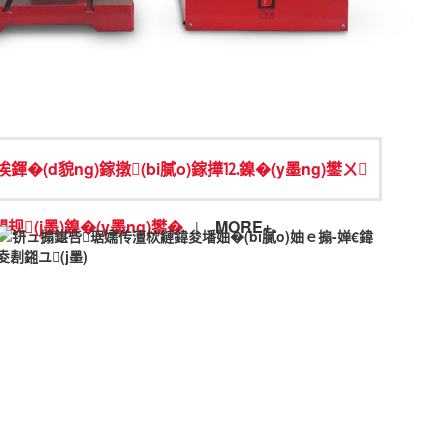
鍕�(d貌ng)鎵撴(bi膩o)鎵撶⒓鎳�(y墨ng)鐢ㄨ
(j墨)鎳�(y墨ng)鐢�
MORE+
|