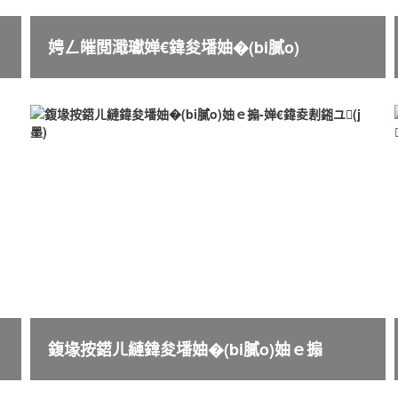
娉ㄥ皠閲濈瓛婵€鍏夋墦妯�(bi膩o)
鍑堟按鍣ㄦ縺鍏夋墦妯�(bi膩o)妯ｅ搧