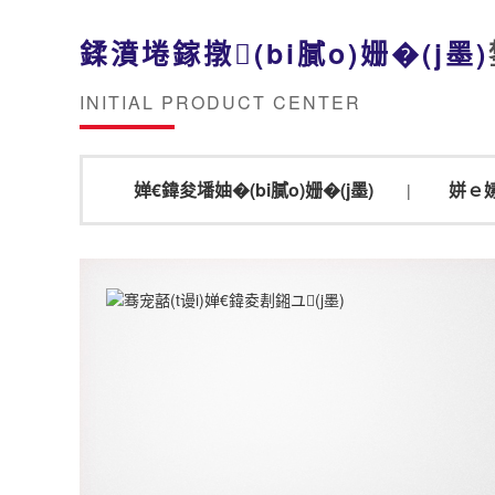
鍒濆埢鎵撴(bi膩o)姗�(j墨)
INITIAL PRODUCT CENTER
婵€鍏夋墦妯�(bi膩o)姗�(j墨)
姘ｅ嫊
|