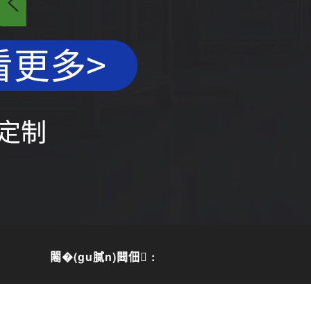
闂�(gu膩n)閸佃 :