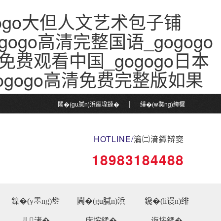
gogo大但人文艺术包子铺
gogo高清完整国语_gogogo
免费观看中国_gogogo日本
ogogo高清免费完整版如果
|
闂�(gu膩n)浜庢垜鍊�
缍�(w菐ng)绔欏
|
湴鍦�
鏀惰棌鎴戝€�
HOTLINE/
瀹㈡湇鐔辩窔
18983184488
鎳�(y墨ng)鐢
闂�(gu膩n)浜
鑱�(li谩n)绯
ㄦ渚�
庡垵鍒�
诲垵鍒�