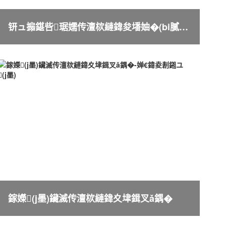
钘ュ搧鍖呰琚嬬传澶栨縺鍏夋墦妯�(bi膩o)妯ｅ搧
鎵嬫(j墨)鑶滅传澶栨縺鍏夊垏鍓叉ǎ鍝�