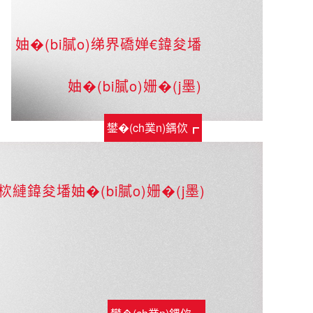
妯�(bi膩o)绨界礄婵€鍏夋墦
妯�(bi膩o)姗�(j墨)
鐢�(ch菐n)鍝佽┏
鎯�
縺鍏夋墦妯�(bi膩o)姗�(j墨)