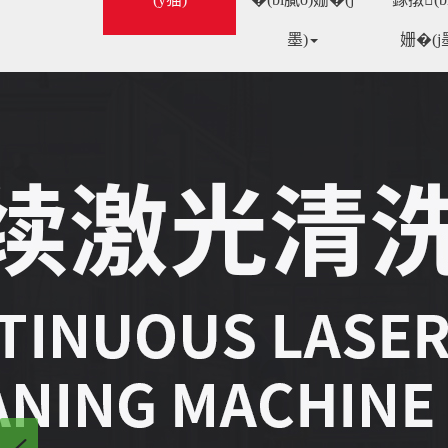
墨)
姗�(j