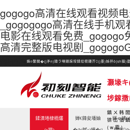
gogogo高清在线观看视频电
_gogogogo高清在线手机观看
电影在线观看免费_gogogo
高清完整版电视剧_gogog
姝¤繋閫�(j矛n)鍏ラ噸鎱跺垵鍒绘櫤鑳芥(j墨)姊拌ō(sh猫
灏堟キ(
埗鎵撴
鎮ㄨ韩閭
鍒濆埢棣栭爜
婵€鍏夋墦妯
姘ｅ嫊(d
锛岀偤鎮
(w霉)
(y猫)
�(bi膩o)姗�(j
鎵撴(b