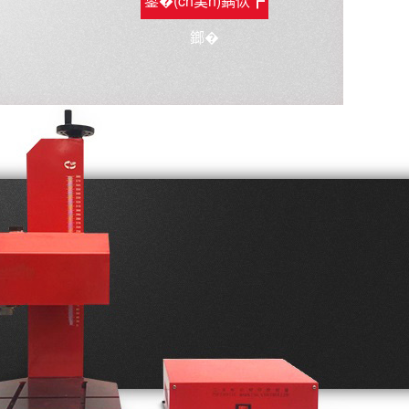
鐢�(ch菐n)鍝佽┏
鎯�