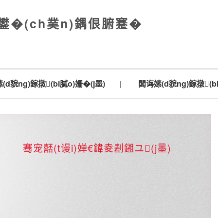
鐢�(ch菐n)鍝佷腑蹇�
(d貌ng)鎵撴(bi膩o)姗�(j墨)
闆诲嫊(d貌ng)鎵撴(bi
|
骞宠嚭(t谩i)婵€鍏夌剨鎺ユ(j墨)