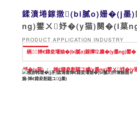
鍒濆埢鎵撴(bi膩o)姗�(j墨)
ng)鐢ㄨ妤�(y猫)闋�(l菒n
PRODUCT APPLICATION INDUSTRY
绱婵€鍏夋墦妯�(bi膩o)鎵撶⒓鎳�(y墨ng)鐢�
妤�(y猫)
婵€鍏夌剨鎺ユ噳(y墨ng)鐢ㄨ妤�(y猫
|