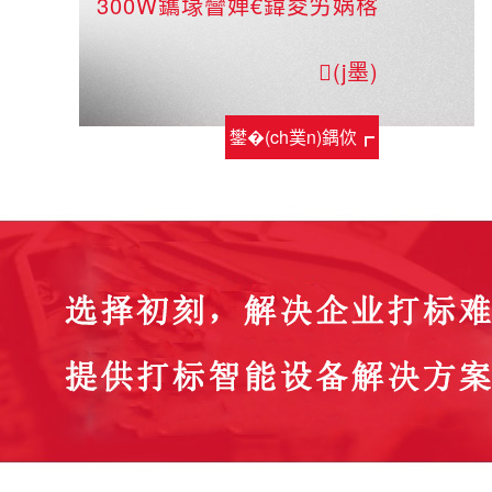
300W鑴堟矕婵€鍏夋竻娲楁
(j墨)
鐢�(ch菐n)鍝佽┏
鎯�