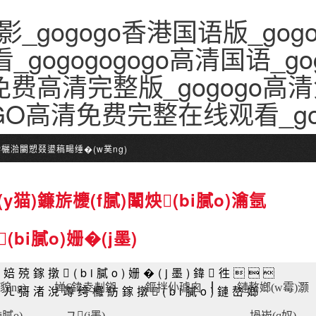
影_gogogo香港国语版_go
_gogogogogo高清国语_go
免费高清完整版_gogogo高清
oGO高清免费完整在线观看_g
)鍌欐湁闄愬叕鍙稿畼缍�(w菐ng)
y猫)鐮旂櫦(f膩)闈炴(bi膩o)瀹氬
(bi膩o)姗�(j墨)
婄殑鎵撴(bi膩o)姗�(j墨)鍏徃
貌ng)
婵€鍏夌剨鎺
鏂拌仦璩囪▕
鏈嶅嫏(w霉)灏
ㄦ彁渚涗竴绔欏紡鎵撴(bi膩o)鏈嶅嫏
i膩o)
ユ(j墨)
堝崁(q奴)