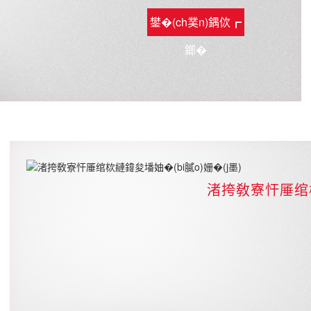
鐢�(ch菐n)鍝佽┏
鎯�
渚挎敎寮忓厜绾栨