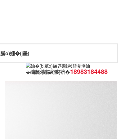
膩o)姗�(j墨)
18983184488
瀹氬埗鐔辩窔锛�