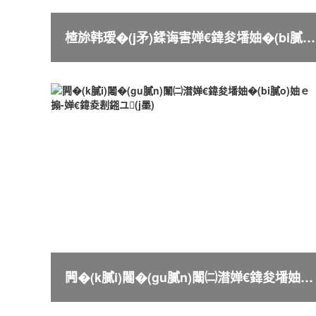
楂旀韩瑷�(j矛)鍒诲害婵€鍏夋墦妯�(bi膩o)妗堜緥妯ｅ搧
闁�(k膩i)闂�(gu膩n)闈㈡澘婵€鍏夋墦妯�(bi膩o)妯ｅ搧