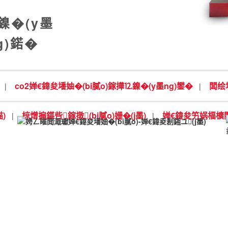
鎳�(y墨
g)鍩�
co2婵€鍏夋墦妯�(bi膩o)鎵撶⒓鎳�(y墨ng)鐢�
闆绘埃
|
|
)
椋熷搧鍖呰鎵撴(bi膩o)姗�(j墨)
婵€鍏夋竻娲楅櫎閵规
|
|