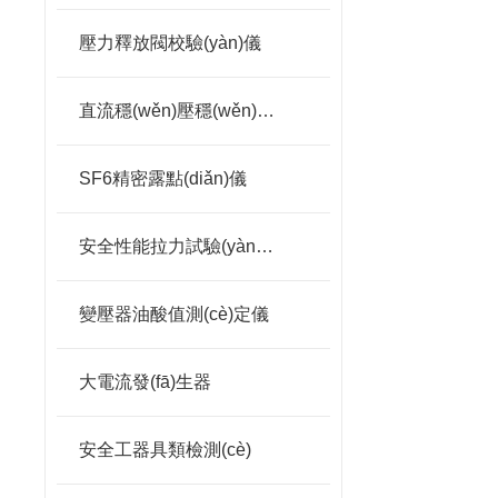
壓力釋放閥校驗(yàn)儀
直流穩(wěn)壓穩(wěn)流電源
SF6精密露點(diǎn)儀
安全性能拉力試驗(yàn)機(jī)
變壓器油酸值測(cè)定儀
大電流發(fā)生器
安全工器具類檢測(cè)