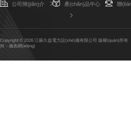
公司簡(jiǎn)介
產(chǎn)品中心
聯(li
Copyright © 2026 江蘇久益電力設(shè)備有限公司 版權(quán)所
持：
儀表網(wǎng)