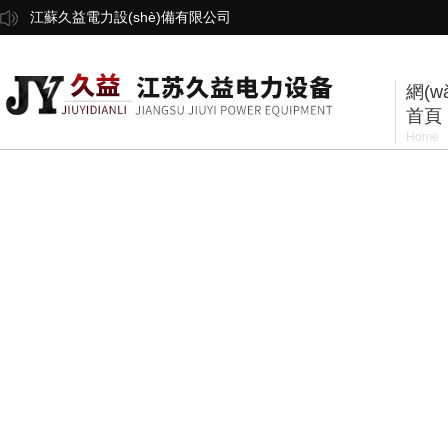
江蘇久益電力設(shè)備有限公司
網(w
首頁
Home