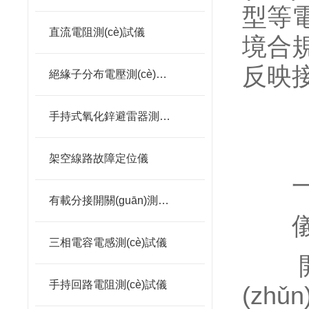
型等電
直流電阻測(cè)試儀
境合規(
反映接
絕緣子分布電壓測(cè)試儀
手持式氧化鋅避雷器測(cè)試儀
架空線路故障定位儀
一、
有載分接開關(guān)測(cè)試儀
儀器
三相電容電感測(cè)試儀
開機(
手持回路電阻測(cè)試儀
(zhǔn)