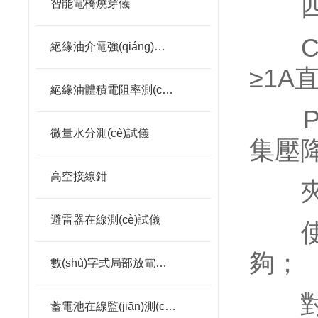
四線
智能電橋燒穿儀
C1/
絕緣油介電強(qiáng)度測(cè)試儀
≥1A
絕緣油體積電阻率測(cè)定儀
P1/
微量水分測(cè)試儀
集壓降
高空接線鉗
夾
避雷器在線測(cè)試儀
使用
夠；
數(shù)字式局部放電測(cè)試儀
對(d
蓄電池在線監(jiān)測(cè)裝置