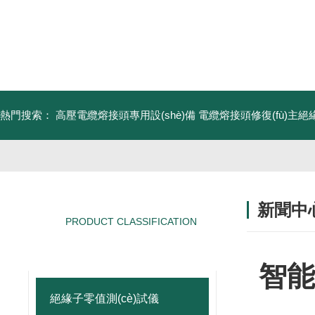
熱門搜索：
高壓電纜熔接頭專用設(shè)備
電纜熔接頭修復(fù)主絕緣
新聞中
PRODUCT CLASSIFICATION
產(chǎn)品分類
智能
絕緣子零值測(cè)試儀